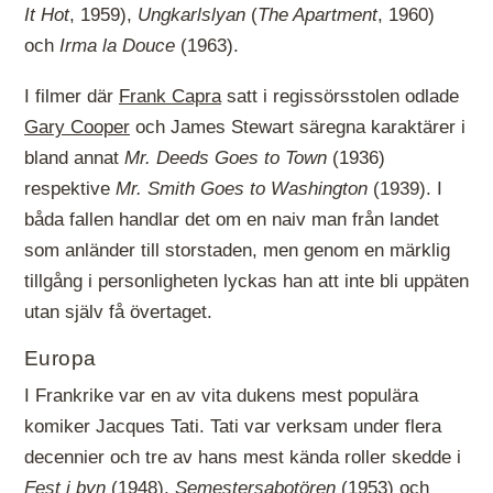
It Hot
, 1959),
Ungkarlslyan
(
The Apartment
, 1960)
och
Irma la Douce
(1963).
I filmer där
Frank Capra
satt i regissörsstolen odlade
Gary Cooper
och James Stewart säregna karaktärer i
bland annat
Mr. Deeds Goes to Town
(1936)
respektive
Mr. Smith Goes to Washington
(1939). I
båda fallen handlar det om en naiv man från landet
som anländer till storstaden, men genom en märklig
tillgång i personligheten lyckas han att inte bli uppäten
utan själv få övertaget.
Europa
I Frankrike var en av vita dukens mest populära
komiker Jacques Tati. Tati var verksam under flera
decennier och tre av hans mest kända roller skedde i
Fest i byn
(1948),
Semestersabotören
(1953) och