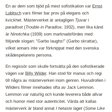
En av dem som bjöd på mest sofistikation var
Ernst
Lubitsch
vars filmer bar prov på elegans och
kvickhet. Mästerverket är antagligen
Tjuvar i
paradiset
(
Trouble in Paradise
, 1932), men lika känd
är
Ninotchka
(1939) som marknadsfördes med
följande slogan: ”Garbo laughs!” (Garbo skrattar),
vilket annars inte var förknippat med den svenska
skådespelarens persona.
En regissör som skulle fortsätta på den sofistikerade
vägen var
Billy Wilder
. Han stod för manus och regi
till några av mästerverken inom genren. Huvudrollen i
Wilders filmer innehades ofta av Jack Lemmon.
Lemmon var naturlig och kunde leverera både allvar
och humor med stor autenticitet. Värda att kallas
mästerverk är bland annat
I hetaste laget
(
Some Like