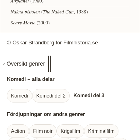
Airplane!
(1980)
Nakna pistolen
(
The Naked Gun
, 1988)
Scary Movie
(2000)
© Oskar Strandberg för Filmhistoria.se
‹
Översikt genrer
Komedi – alla delar
Komedi del 3
Komedi
Komedi del 2
Fördjupningar om andra genrer
Action
Film noir
Krigsfilm
Kriminalfilm