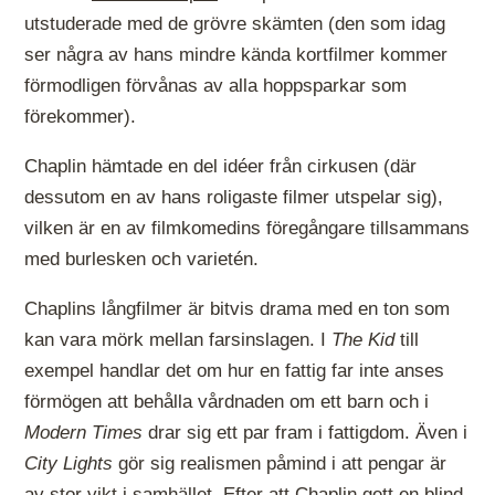
utstuderade med de grövre skämten (den som idag
ser några av hans mindre kända kortfilmer kommer
förmodligen förvånas av alla hoppsparkar som
förekommer).
Chaplin hämtade en del idéer från cirkusen (där
dessutom en av hans roligaste filmer utspelar sig),
vilken är en av filmkomedins föregångare tillsammans
med burlesken och varietén.
Chaplins långfilmer är bitvis drama med en ton som
kan vara mörk mellan farsinslagen. I
The Kid
till
exempel handlar det om hur en fattig far inte anses
förmögen att behålla vårdnaden om ett barn och i
Modern Times
drar sig ett par fram i fattigdom. Även i
City Lights
gör sig realismen påmind i att pengar är
av stor vikt i samhället. Efter att Chaplin gett en blind