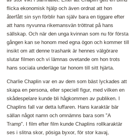
flicka ekonomisk hjälp och även ordnat att hon
återfått sin syn förblir han själv bara en tiggare efter
att hans nyvunna rikemansvän tröttnat på hans
sällskap. Och när den unga kvinnan som nu för första
gången kan se honom med egna ögon och kommer till
insikt om att denne trashank är hennes välgörare
slutar filmen och vi lämnas ovetande om hon trots
hans sociala underläge tar honom till sitt hjärta.
Charlie Chaplin var en av dem som bäst lyckades att
skapa en persona, eller speciell figur, med vilken en
skådespelare kunde bli hågkommen av publiken. I
Chaplins fall var detta luffaren. Hans karaktär bär
sällan något namn och omnämns bara som ”A
Tramp”. I film efter film kunde Chaplins rollkaraktär
ses i slitna skor, pösiga byxor, för stor kavaj,