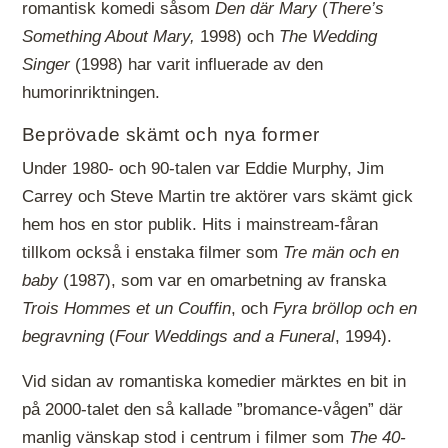
romantisk komedi såsom
Den där Mary
(
There’s
Something About Mary,
1998) och
The Wedding
Singer
(1998) har varit influerade av den
humorinriktningen.
Beprövade skämt och nya former
Under 1980- och 90-talen var Eddie Murphy, Jim
Carrey och Steve Martin tre aktörer vars skämt gick
hem hos en stor publik. Hits i mainstream-fåran
tillkom också i enstaka filmer som
Tre män och en
baby
(1987), som var en omarbetning av franska
Trois Hommes et un Couffin
, och
Fyra bröllop och en
begravning
(
Four Weddings and a Funeral
, 1994).
Vid sidan av romantiska komedier märktes en bit in
på 2000-talet den så kallade ”bromance-vågen” där
manlig vänskap stod i centrum i filmer som
The 40-