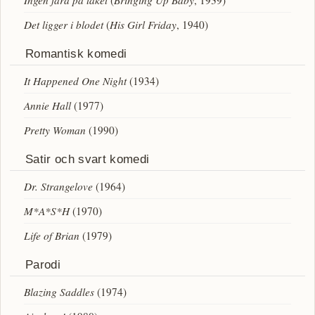
Ingen fara på taket
(
Bringing Up Baby
, 1939)
Det ligger i blodet
(
His Girl Friday
, 1940)
Romantisk komedi
It Happened One Night
(1934)
Annie Hall
(1977)
Pretty Woman
(1990)
Satir och svart komedi
Dr. Strangelove
(1964)
M*A*S*H
(1970)
Life of Brian
(1979)
Parodi
Blazing Saddles
(1974)