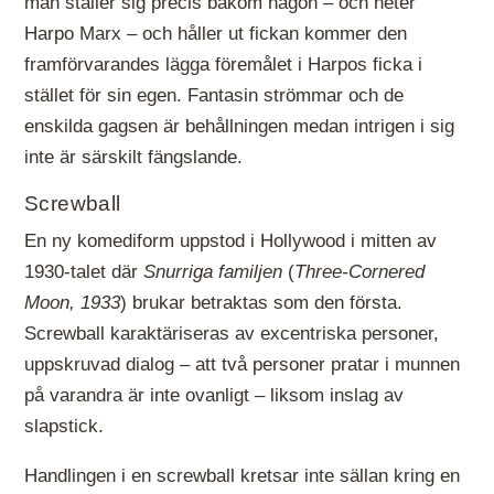
man ställer sig precis bakom någon – och heter
Harpo Marx – och håller ut fickan kommer den
framförvarandes lägga föremålet i Harpos ficka i
stället för sin egen. Fantasin strömmar och de
enskilda gagsen är behållningen medan intrigen i sig
inte är särskilt fängslande.
Screwball
En ny komediform uppstod i Hollywood i mitten av
1930-talet där
Snurriga familjen
(
Three-Cornered
Moon, 1933
) brukar betraktas som den första.
Screwball karaktäriseras av excentriska personer,
uppskruvad dialog – att två personer pratar i munnen
på varandra är inte ovanligt – liksom inslag av
slapstick.
Handlingen i en screwball kretsar inte sällan kring en