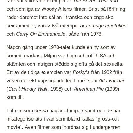
Mer sofistikerade exempel är
The Seven Year Itch
och somliga av Woody Allens filmer. Brist på förfining
råder däremot inte sällan i franska och engelska
sexkomedier, varav två exempel är
La cage aux folles
och
Carry On Emmanuelle
, både från 1978.
Någon gång under 1970-talet kunde en ny sort av
komedi märkas. Miljön var high school i USA och
skämten och intrigen stödde sig ofta på det sexuella.
Ett av de tidiga exemplen var
Porky’s
från 1982 från
vilken i direkt uppstigande led filmer som
Alla var där
(
Can’t Hardly Wait
, 1998) och
American Pie
(1999)
kom till.
I filmer som dessa haglar plumpa skämt och de har
inkategoriserats i vad som ibland kallas ”gross-out
movie”. Även filmer som inordnar sig i undergenren