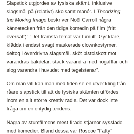
Slapstick utgjordes av fysiska skämt, inklusive
slagsmål på (relativt) skojsamt manér. I
Theorizing
the Moving Image
beskriver Noël Carroll några
kännetecken från den tidiga komedin på film (fritt
översatt): ”Det främsta temat var tumult. Gycklare,
klädda i endast svagt maskerade clownkostymer,
deltog i överdrivna slagsmål, sköt pistolskott mot
varandras bakdelar, stack varandra med högafflar och
slog varandra i huvudet med tegelstenar”.
Om man vill kan man med tiden se en utveckling från
råare slapstick till att de fysiska skämten utfördes
inom en allt större kreativ radie. Det var dock inte
fråga om en entydig tendens.
Några av stumfilmens mest firade stjärnor sysslade
med komedier. Bland dessa var Roscoe "Fatty"