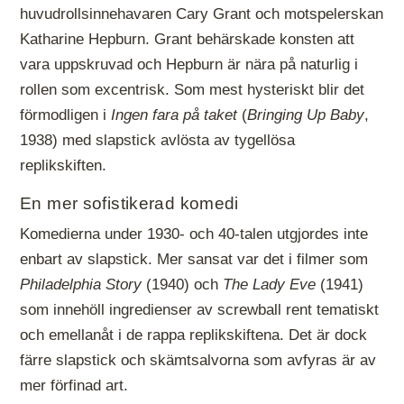
huvudrollsinnehavaren Cary Grant och motspelerskan
Katharine Hepburn. Grant behärskade konsten att
vara uppskruvad och Hepburn är nära på naturlig i
rollen som excentrisk. Som mest hysteriskt blir det
förmodligen i
Ingen fara på taket
(
Bringing Up Baby
,
1938) med slapstick avlösta av tygellösa
replikskiften.
En mer sofistikerad komedi
Komedierna under 1930- och 40-talen utgjordes inte
enbart av slapstick. Mer sansat var det i filmer som
Philadelphia Story
(1940) och
The Lady Eve
(1941)
som innehöll ingredienser av screwball rent tematiskt
och emellanåt i de rappa replikskiftena. Det är dock
färre slapstick och skämtsalvorna som avfyras är av
mer förfinad art.