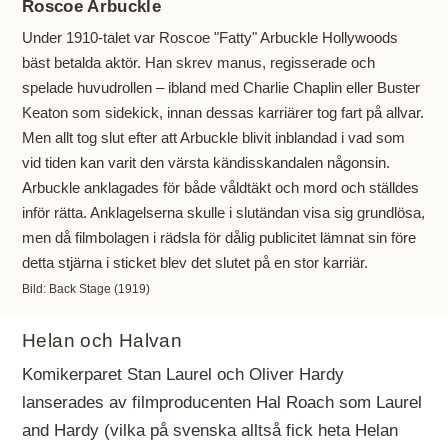
Roscoe Arbuckle
Under 1910-talet var Roscoe "Fatty" Arbuckle Hollywoods
bäst betalda aktör. Han skrev manus, regisserade och
spelade huvudrollen – ibland med Charlie Chaplin eller Buster
Keaton som sidekick, innan dessas karriärer tog fart på allvar.
Men allt tog slut efter att Arbuckle blivit inblandad i vad som
vid tiden kan varit den värsta kändisskandalen någonsin.
Arbuckle anklagades för både våldtäkt och mord och ställdes
inför rätta. Anklagelserna skulle i slutändan visa sig grundlösa,
men då filmbolagen i rädsla för dålig publicitet lämnat sin före
detta stjärna i sticket blev det slutet på en stor karriär.
Bild: Back Stage (1919)
Helan och Halvan
Komikerparet Stan Laurel och Oliver Hardy
lanserades av filmproducenten Hal Roach som Laurel
and Hardy (vilka på svenska alltså fick heta Helan