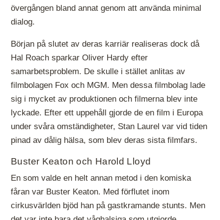
övergången bland annat genom att använda minimal
dialog.
Början på slutet av deras karriär realiseras dock då
Hal Roach sparkar Oliver Hardy efter
samarbetsproblem. De skulle i stället anlitas av
filmbolagen Fox och MGM. Men dessa filmbolag lade
sig i mycket av produktionen och filmerna blev inte
lyckade. Efter ett uppehåll gjorde de en film i Europa
under svåra omständigheter, Stan Laurel var vid tiden
pinad av dålig hälsa, som blev deras sista filmfars.
Buster Keaton och Harold Lloyd
En som valde en helt annan metod i den komiska
fåran var Buster Keaton. Med förflutet inom
cirkusvärlden bjöd han på gastkramande stunts. Men
det var inte bara det våghalsiga som utgjorde