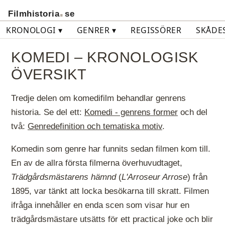
.
Filmhistoria
se
KRONOLOGI ▾
GENRER ▾
REGISSÖRER
SKÅDE
KOMEDI – KRONOLOGISK
ÖVERSIKT
Tredje delen om komedifilm behandlar genrens
historia. Se del ett:
Komedi - genrens former
och del
två:
Genredefinition och tematiska motiv
.
Komedin som genre har funnits sedan filmen kom till.
En av de allra första filmerna överhuvudtaget,
Trädgårdsmästarens hämnd
(
L'Arroseur Arrose
) från
1895, var tänkt att locka besökarna till skratt. Filmen
ifråga innehåller en enda scen som visar hur en
trädgårdsmästare utsätts för ett practical joke och blir