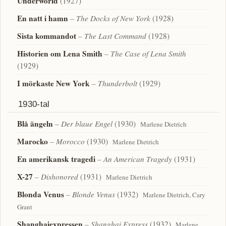
Underworld
(1927)
En natt i hamn
– The Docks of New York
(1928)
Sista kommandot
– The Last Command
(1928)
Historien om Lena Smith
– The Case of Lena Smith
(1929)
I mörkaste New York
– Thunderbolt
(1929)
1930-tal
Blå ängeln
– Der blaue Engel
(1930)
Marlene Dietrich
Marocko
– Morocco
(1930)
Marlene Dietrich
En amerikansk tragedi
– An American Tragedy
(1931)
X-27
– Dishonored
(1931)
Marlene Dietrich
Blonda Venus
– Blonde Venus
(1932)
Marlene Dietrich, Cary
Grant
Shanghaiexpressen
– Shanghai Express
(1932)
Marlene