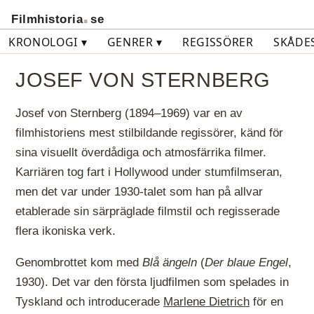
.
Filmhistoria
se
KRONOLOGI ▾
GENRER ▾
REGISSÖRER
SKÅDE
JOSEF VON STERNBERG
Josef von Sternberg (1894–1969) var en av
filmhistoriens mest stilbildande regissörer, känd för
sina visuellt överdådiga och atmosfärrika filmer.
Karriären tog fart i Hollywood under stumfilmseran,
men det var under 1930-talet som han på allvar
etablerade sin särpräglade filmstil och regisserade
flera ikoniska verk.
Genombrottet kom med
Blå ängeln
(
Der blaue Engel
,
1930). Det var den första ljudfilmen som spelades in
Tyskland och introducerade
Marlene Dietrich
för en