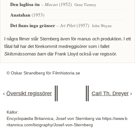
Den laglösa ön
– Macao
(1952)
Gene Tierney
Anatahan
(1953)
Det finns inga gränser
– Jet Pilot
(1957)
John Wayne
I några filmer står Sternberg även för manus och produktion. I ett
fåtal fall har det förekommit medreggisörer som i fallet
Skilsmässornas barn
där Frank Lloyd också var regissör.
© Oskar Strandberg för Filmhistoria.se
‹
Översikt regissörer
Carl Th. Dreyer
›
Källor:
Encyclopædia Britannica, Josef von Sternberg via https://www.b
ritannica.com/biography/Josef-von-Sternberg