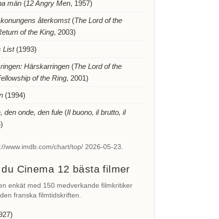
na män
(
12 Angry Men
, 1957)
konungens återkomst
(
The Lord of the
eturn of the King
, 2003)
 List
(1993)
ringen: Härskarringen
(
The Lord of the
ellowship of the Ring
, 2001)
n
(1994)
 den onde, den fule
(
Il buono, il brutto, il
)
ps://www.imdb.com/chart/top/ 2026-05-23.
 du Cinema 12 bästa filmer
en enkät med 150 medverkande filmkritiker
en franska filmtidskriften.
927)