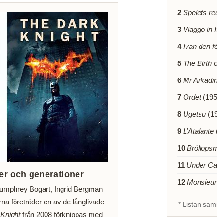
2
Spelets re
3
Viaggo in I
4
Ivan den f
5
The Birth o
6
Mr Arkadi
7
Ordet
(195
8
Ugetsu
(19
9
L’Atalante
10
Bröllops
11
Under Ca
der och generationer
12
Monsieur
umphrey Bogart, Ingrid Bergman
rna företräder en av de långlivade
* Listan sa
Knight
från 2008 förknippas med