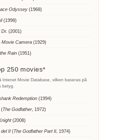
pace Odyssey
(1968)
il
(1998)
 Dr.
(2001)
a Movie Camera
(1929)
 the Rain
(1951)
p 250 movies*
å Intenet Movie Database, vilken baseras på
 betyg.
shank Redemption
(1994)
(
The Godfather
, 1972)
Knight
(2008)
del II
(
The Godfather Part II
, 1974)