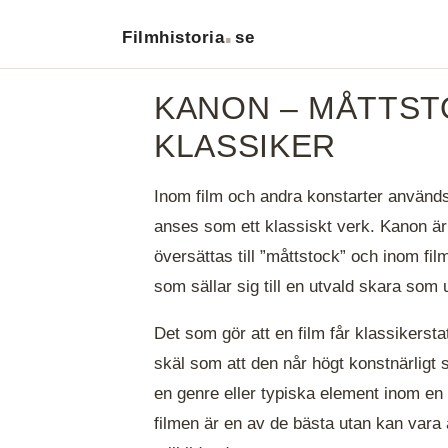
.
Filmhistoria
se
KANON – MÅTTST
KLASSIKER
Inom film och andra konstarter använd
anses som ett klassiskt verk. Kanon är
översättas till ”måttstock” och inom fi
som sällar sig till en utvald skara som u
Det som gör att en film får klassikers
skäl som att den når högt konstnärligt se
en genre eller typiska element inom en 
filmen är en av de bästa utan kan vara