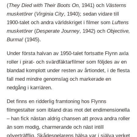
(
They Died with Their Boots On
, 1941) och
Västerns
musketörer
(
Virginia City
, 1940); sedan vidare till
1900-talet och andra världskriget i filmer som
Luftens
musketörer
(
Desperate Journey
, 1942) och
Objective,
Burma!
(1945).
Under första halvan av 1950-talet fortsatte Flynn axla
roller i pirat- och svärdfäktarfilmer som följdes av en
blandad komplott under resten av årtiondet, i de flesta
fall med mindre genomslag och markerade en
nedgång i karriären.
Det finns en ridderlig framtoning hos Flynns
filmgestalter som ibland dras mot det endimensionella
– han fick nästan aldrig chansen att prova andra roller
än som modig, charmerande och näst intill
oöverträfflig. Skådespelarens hälsa var i själva verket