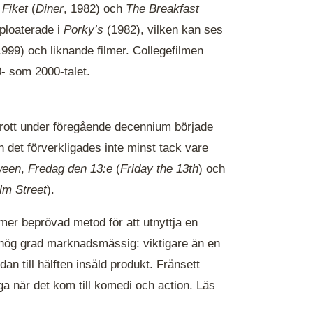
m
Fiket
(
Diner
, 1982) och
The Breakfast
ploaterade i
Porky’s
(1982), vilken kan ses
999) och liknande filmer. Collegefilmen
0- som 2000-talet.
rott under föregående decennium började
det förverkligades inte minst tack vare
ween
,
Fredag den 13:e
(
Friday the 13th
) och
lm Street
).
mer beprövad metod för att utnyttja en
 hög grad marknadsmässig: viktigare än en
an till hälften insåld produkt. Frånsett
a när det kom till komedi och action. Läs