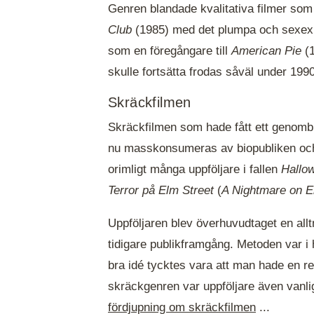
Genren blandade kvalitativa filmer so
Club
(1985) med det plumpa och sexex
som en föregångare till
American Pie
(1
skulle fortsätta frodas såväl under 199
Skräckfilmen
Skräckfilmen som hade fått ett genomb
nu masskonsumeras av biopubliken och 
orimligt många uppföljare i fallen
Hallo
Terror på Elm Street
(
A Nightmare on E
Uppföljaren blev överhuvudtaget en allt
tidigare publikframgång. Metoden var i
bra idé tycktes vara att man hade en red
skräckgenren var uppföljare även vanlig
fördjupning om skräckfilmen
...