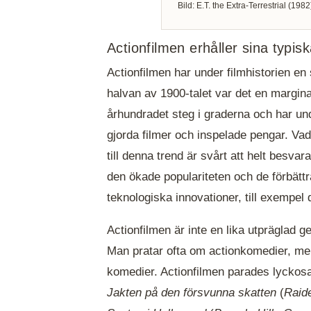
Bild: E.T. the Extra-Terrestrial (1982
Actionfilmen erhåller sina typi
Actionfilmen har under filmhistorien en 
halvan av 1900-talet var det en margin
århundradet steg i graderna och har unde
gjorda filmer och inspelade pengar. Va
till denna trend är svårt att helt besva
den ökade populariteten och de förbätt
teknologiska innovationer, till exempel 
Actionfilmen är inte en lika utpräglad 
Man pratar ofta om actionkomedier, men
komedier. Actionfilmen parades lyckos
Jakten på den försvunna skatten
(
Raide