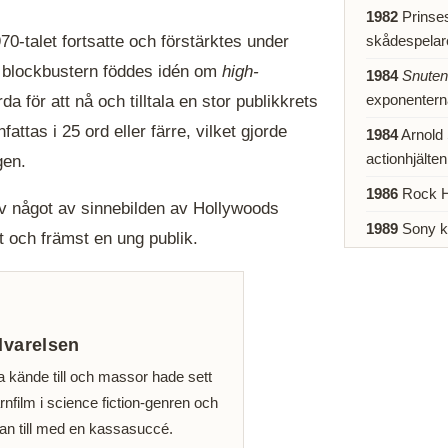
1982
Prinses
skådespelare
0-talet fortsatte och förstärktes under
v blockbustern föddes idén om
high-
1984
Snuten
exponenterna
da för att nå och tilltala en stor publikkrets
ttas i 25 ord eller färre, vilket gjorde
1984
Arnold 
actionhjälte
gen.
1986
Rock Hu
ev något av sinnebilden av Hollywoods
1989
Sony kö
st och främst en ung publik.
dvarelsen
a kände till och massor hade sett
rnfilm i science fiction-genren och
han till med en kassasuccé.