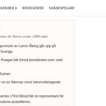
GENRER ▾
REGISSÖRER
SKÅDESPELARE
e
elser för filmen under 1980-talet.
apsresan
av Lasse Åberg går upp på
 Sverige.
Reagan blir första presidenten som varit
Runner
.
ir en av tidernas mest inkomstbringande
ambo i
First Blood
blir en representant för
nstinna actionfilmen.