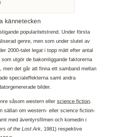
)
ska kännetecken
stigande popularitetstrend. Under första
aliserad genre, men som under slutet av
r 2000-talet legat i topp mätt efter antal
d som utgör de bakomliggande faktorerna
ra, men det går att finna ett samband mellan
rade specialeffekterna samt andra
datorgenererade bilder.
genre såsom western eller
science fiction
.
 sällan om western- eller science fiction-
amt med äventyrsfilmen och komedin i
rs of the Lost Ark
, 1981) respektive