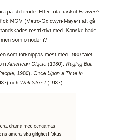
ra på utdöende. Efter totalfiaskot
Heaven’s
l fick MGM (Metro-Goldwyn-Mayer) att gå i
handskades restriktivt med. Kanske hade
nfilmen som omodern?
en som förknippas mest med 1980-talet
som
American Gigolo
(1980),
Raging Bull
People
, 1980), Once
Upon a Time in
987) och
Wall Street
(1987).
n
nerat drama med pengarnas
lns amoraliska girighet i fokus.