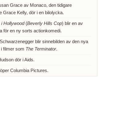
san Grace av Monaco, den tidigare
 Grace Kelly, dör i en bilolycka.
 i Hollywood
(
Beverly Hills Cop
) blir en av
 för en ny sorts actionkomedi.
Schwarzenegger blir sinnebilden av den nya
n i filmer som
The Terminator
.
dson dör i Aids.
per Columbia Pictures.