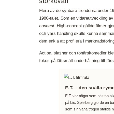
storkovan
Flera av de synbara trenderna under 197
1980-talet. Som en vidareutveckling a
concept
. High-concept gällde filmer gjor
och vars handling skulle kunna sammanfa
dem enkla att profilera i marknadsförin
Action, slasher och tonårskomedier bl
fokus på lättsmält underhållning till för
E.T. – den snälla rym
E.T. var något som nästan all
på bio. Spielberg gjorde en ba
som sin vana trogen ställde 