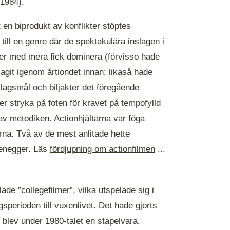
 1984).
en biprodukt av konflikter stöptes
till en genre där de spektakulära inslagen i
kter med mera fick dominera (förvisso hade
agit igenom årtiondet innan; likaså hade
slagsmål och biljakter det föregående
mer stryka på foten för kravet på tempofylld
av metodiken. Actionhjältarna var föga
na. Två av de mest anlitade hette
zenegger. Läs
fördjupning om actionfilmen
...
de ”collegefilmer”, vilka utspelade sig i
sperioden till vuxenlivet. Det hade gjorts
 blev under 1980-talet en stapelvara.