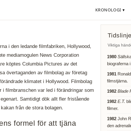
KRONOLOGI ▾
Tidslinj
Viktiga händ
rna i den ledande filmfabriken, Hollywood,
öpte mediamogulen News Corporation
1980
Sällsk
biograferna i
are köptes Columbia Pictures av det
ssa övertaganden av filmbolag av företag
1981
Ronald 
filmstjärna.
förändrade klimatet i Hollywood. Filmbolag
r i filmbranschen var led i förändringar som
1982
Blade 
 egenart. Samtidigt dök allt fler fristående
1982
E.T.
bl
 kakan från de stora bolagen.
filmer.
1982
John R
ns formel för att tjäna
den adrenali