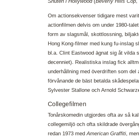
Snuten i Hollywood
(
Beverly Hills Cop
,
Om actionsekvenser tidigare mest varit 
actionfilmen delvis om under 1980-talet 
form av slagsmål, skottlossning, bilja
Hong Kong-filmer med kung fu-inslag sl
bl.a. Clint Eastwood ägnat sig åt vilda 
decenniet). Realistiska inslag fick allt
underhållning med överdriften som del 
förvånande de bäst betalda skådespelar
Sylvester Stallone och Arnold Schwar
Collegefilmen
Tonårskomedin utgjordes ofta av så kalla
collegemiljö och ofta skildrade övergång
redan 1973 med
American Graffiti
, men