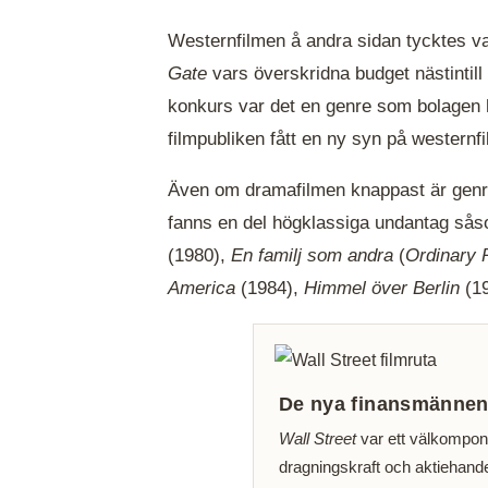
Westernfilmen å andra sidan tycktes va
Gate
vars överskridna budget nästintil
konkurs var det en genre som bolagen 
filmpubliken fått en ny syn på wester
Även om dramafilmen knappast är genr
fanns en del högklassiga undantag så
(1980),
En familj som andra
(
Ordinary 
America
(1984),
Himmel över Berlin
(1
De nya finansmänne
Wall Street
var ett välkompo
dragningskraft och aktiehande