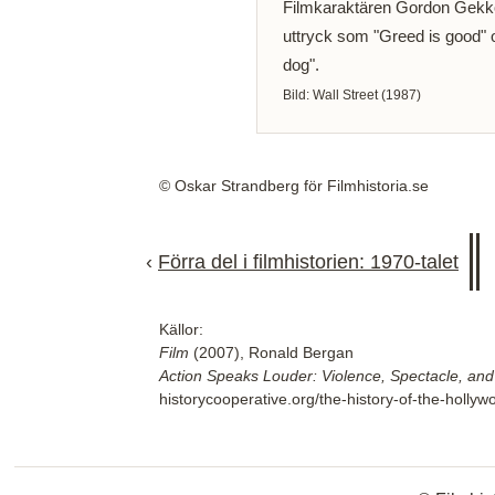
Filmkaraktären Gordon Gekko h
uttryck som "Greed is good" o
dog".
Bild: Wall Street (1987)
© Oskar Strandberg för Filmhistoria.se
‹
Förra del i filmhistorien: 1970-talet
Källor:
Film
(2007), Ronald Bergan
Action Speaks Louder: Violence, Spectacle, and
historycooperative.org/the-history-of-the-hollyw